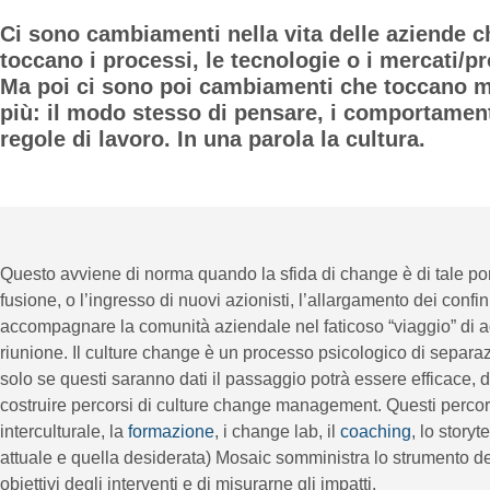
Ci sono cambiamenti nella vita delle aziende c
toccano i processi, le tecnologie o i mercati/pr
Ma poi ci sono poi cambiamenti che toccano m
più: il modo stesso di pensare, i comportament
regole di lavoro. In una parola la cultura.
Questo avviene di norma quando la sfida di change è di tale po
fusione, o l’ingresso di nuovi azionisti, l’allargamento dei con
accompagnare la comunità aziendale nel faticoso “viaggio” di a
riunione. Il culture change è un processo psicologico di separ
solo se questi saranno dati il passaggio potrà essere efficace, 
costruire percorsi di culture change management. Questi percors
interculturale, la
formazione
, i change lab, il
coaching
, lo story
attuale e quella desiderata) Mosaic somministra lo strumento de
obiettivi degli interventi e di misurarne gli impatti.