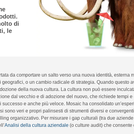
he
odotti.
olto di
i, le
rtata da comportare un salto verso una nuova identità, esterna
fini geografici, o un cambio radicale di strategia. Quando questo
dozione della nuova cultura. La cultura non può essere inculcat
azione dal vecchio e di adozione del nuovo, che richiede tempi 
di successo e anche più veloce. Mosaic ha consolidato un’esperien
i sono veri e propri palinsesti di strumenti diversi e convergen
telling organizzativo. Per misurare i gap culturali (tra due aziende
ll’
Analisi della cultura aziendale
(o culture audit) che consente d