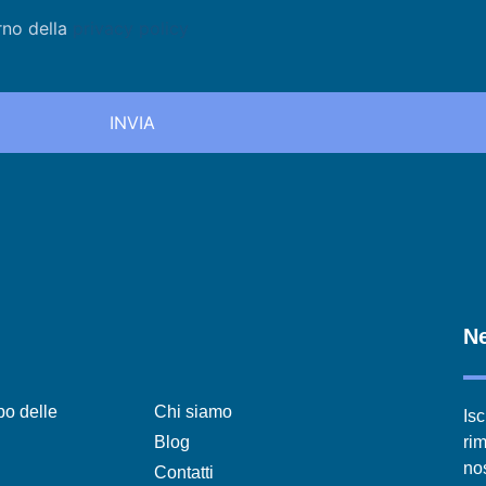
rno della
privacy policy
Ne
po delle
Chi siamo
Isc
Blog
ri
nos
Contatti