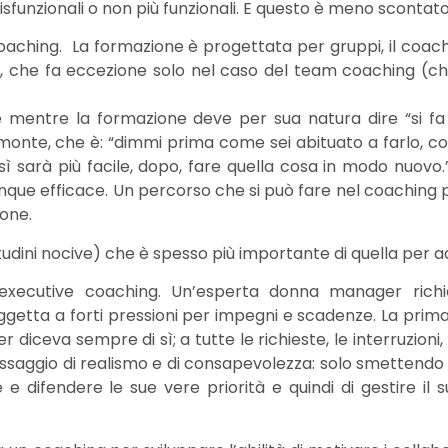
isfunzionali o non più funzionali. E questo è meno scontato
oaching. La formazione è progettata per gruppi, il coachi
a, che fa eccezione solo nel caso del team coaching (c
 mentre la formazione deve per sua natura dire “si fa 
a monte, che è: “dimmi prima come sei abituato a farlo, c
osì sarà più facile, dopo, fare quella cosa in modo nuov
nque efficace. Un percorso che si può fare nel coaching
ione.
tudini nocive) che è spesso più importante di quella per a
i executive coaching. Un’esperta donna manager rich
getta a forti pressioni per impegni e scadenze. La prim
eva sempre di sì; a tutte le richieste, le interruzioni, n
passaggio di realismo e di consapevolezza: solo smettendo
are e difendere le sue vere priorità e quindi di gestire i