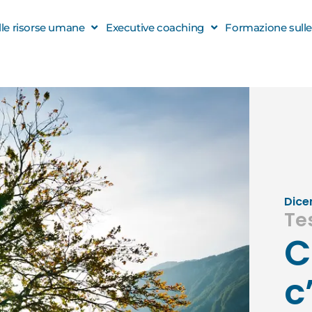
elle risorse umane
Executive coaching
Formazione sulle s
Dice
Te
C
c