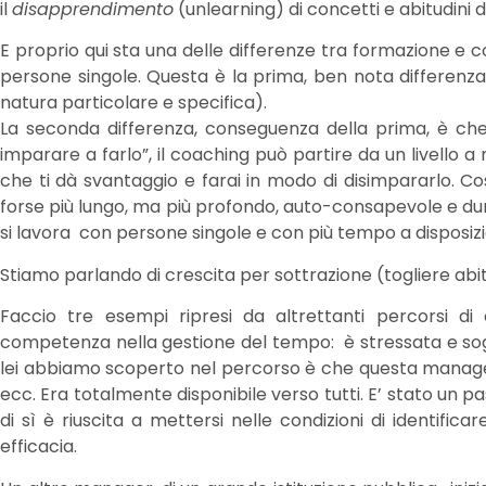
il
disapprendimento
(unlearning) di concetti e abitudini d
E proprio qui sta una delle differenze tra formazione e c
persone singole. Questa è la prima, ben nota differenz
natura particolare e specifica).
La seconda differenza, conseguenza della prima, è che
imparare a farlo”, il coaching può partire da un livello 
che ti dà svantaggio e farai in modo di disimpararlo. C
forse più lungo, ma più profondo, auto-consapevole e du
si lavora con persone singole e con più tempo a disposiz
Stiamo parlando di crescita per sottrazione (togliere abi
Faccio tre esempi ripresi da altrettanti percorsi d
competenza nella gestione del tempo: è stressata e sog
lei abbiamo scoperto nel percorso è che questa manager dic
ecc. Era totalmente disponibile verso tutti. E’ stato un 
di sì è riuscita a mettersi nelle condizioni di identific
efficacia.