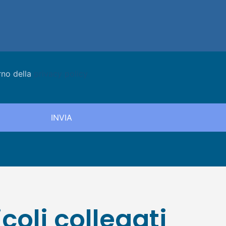
rno della
privacy policy
icoli collegati