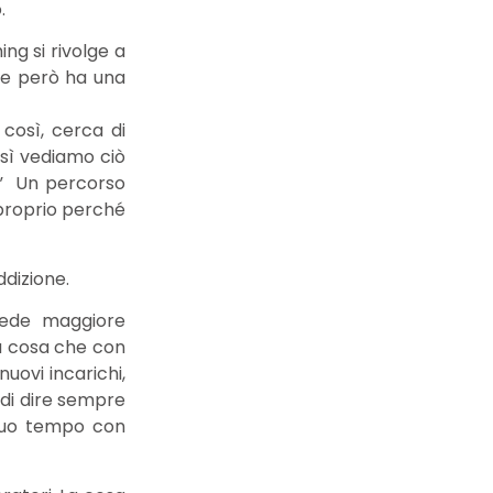
.
ng si rivolge a
he però ha una
così, cerca di
osì vediamo ciò
o.” Un percorso
 proprio perché
ddizione.
iede maggiore
a cosa che con
uovi incarichi,
 di dire sempre
l suo tempo con