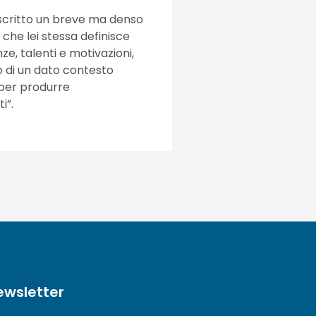
a scritto un breve ma denso
”, che lei stessa definisce
, talenti e motivazioni,
no di un dato contesto
 per produrre
i”.
ewsletter