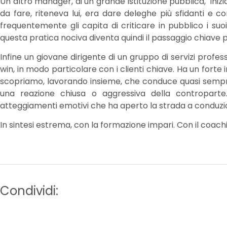
Un altro manager, di un grande istituzione pubblica, inizi
da fare, riteneva lui, era dare deleghe più sfidanti e 
frequentemente gli capita di criticare in pubblico i su
questa pratica nociva diventa quindi il passaggio chiave p
Infine un giovane dirigente di un gruppo di servizi profe
win, in modo particolare con i clienti chiave. Ha un forte
scopriamo, lavorando insieme, che conduce quasi sempre 
una reazione chiusa o aggressiva della controparte.
atteggiamenti emotivi che ha aperto la strada a conduzioni
In sintesi estrema, con la formazione impari. Con il coachi
Condividi: