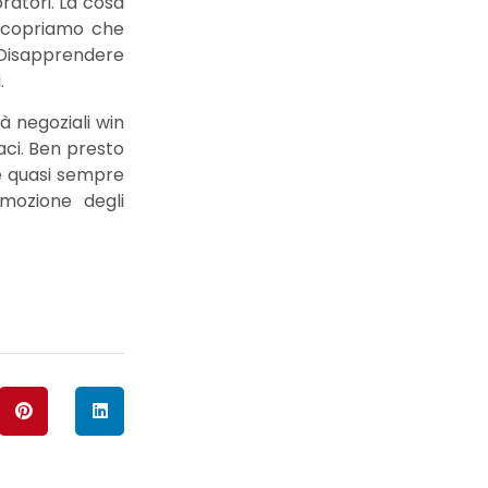
oratori. La cosa
g scopriamo che
. Disapprendere
.
à negoziali win
aci. Ben presto
 è quasi sempre
imozione degli