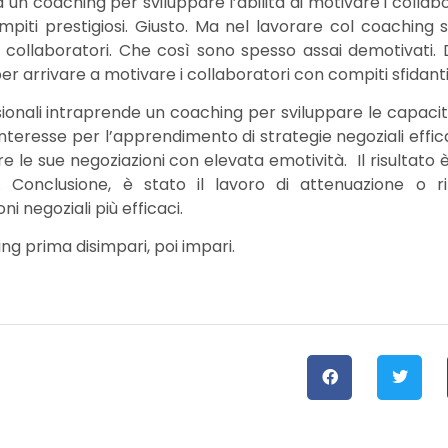
a un coaching per sviluppare l’abilità di motivare i collab
compiti prestigiosi. Giusto. Ma nel lavorare col coachin
oi collaboratori. Che così sono spesso assai demotivati
er arrivare a motivare i collaboratori con compiti sfidanti
ssionali intraprende un coaching per sviluppare le capacit
 interesse per l’apprendimento di strategie negoziali effic
le sue negoziazioni con elevata emotività. Il risultato
 Conclusione, è stato il lavoro di attenuazione o r
 negoziali più efficaci.
ng prima disimpari, poi impari.