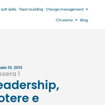
oft skills
Team building
Change management
Chi siamo
Blog
aio 10, 2013
ssera 1
eadership,
otere e