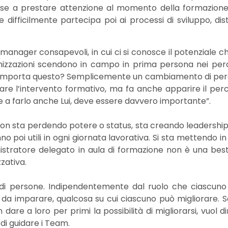
esse a prestare attenzione al momento della formazione
difficilmente partecipa poi ai processi di sviluppo, di
manager consapevoli, in cui ci si conosce il potenziale ch
izzazioni scendono in campo in prima persona nei perco
a comporta questo? Semplicemente un cambiamento di per
imare l’intervento formativo, ma fa anche apparire il p
 a farlo anche Lui, deve essere davvero importante”.
non sta perdendo potere o status, sta creando leadership,
 poi utili in ogni giornata lavorativa. Si sta mettendo in
istratore delegato in aula di formazione non è una b
zativa.
di persone. Indipendentemente dal ruolo che ciascuno 
 da imparare, qualcosa su cui ciascuno può migliorare. Se
e a loro per primi la possibilità di migliorarsi, vuol di
 di guidare i Team.