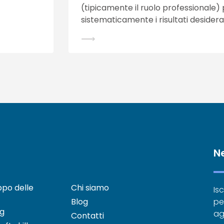
(tipicamente il ruolo professionale)
sistematicamente i risultati desiderat
⟶
N
uppo delle
Chi siamo
Isc
Blog
pe
ng
ag
Contatti