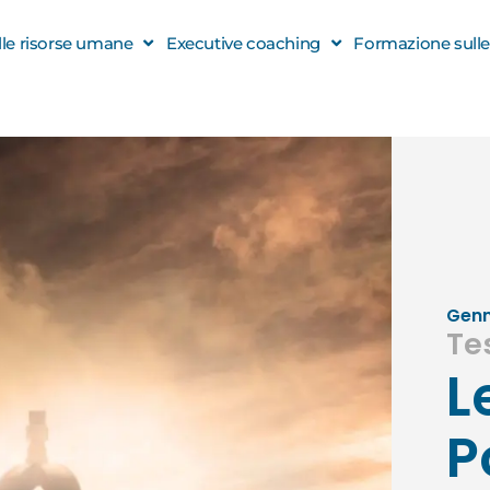
elle risorse umane
Executive coaching
Formazione sulle s
Genn
Te
L
P