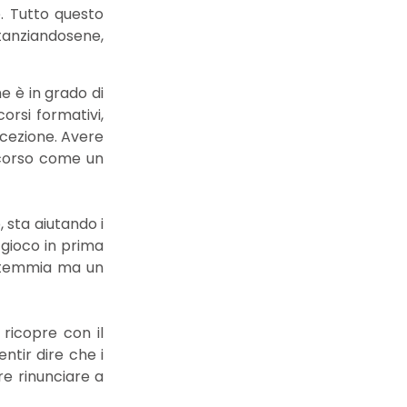
. Tutto questo
stanziandosene,
e è in grado di
rsi formativi,
cezione. Avere
ercorso come un
 sta aiutando i
 gioco in prima
estemmia ma un
ricopre con il
ntir dire che i
re rinunciare a