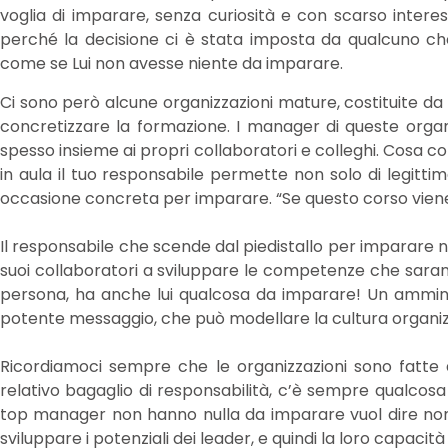
voglia di imparare, senza curiosità e con scarso inter
perché la decisione ci è stata imposta da qualcuno che 
come se Lui non avesse niente da imparare.
Ci sono però alcune organizzazioni mature, costituite da 
concretizzare la formazione. I manager di queste organ
spesso insieme ai propri collaboratori e colleghi. Cos
in aula il tuo responsabile permette non solo di legitt
occasione concreta per imparare. “Se questo corso viene
Il responsabile che scende dal piedistallo per imparare 
suoi collaboratori a sviluppare le competenze che saranno
persona, ha anche lui qualcosa da imparare! Un ammin
potente messaggio, che può modellare la cultura organiz
Ricordiamoci sempre che le organizzazioni sono fatte 
relativo bagaglio di responsabilità, c’è sempre qualcosa
top manager non hanno nulla da imparare vuol dire non dar
sviluppare i potenziali dei leader, e quindi la loro capacità