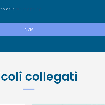
rno della
privacy policy
icoli collegati