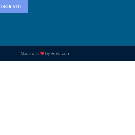
ISCRIVITI
Made with
by Acktel.com