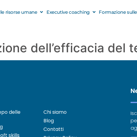
elle risorse umane
Executive coaching
Formazione sulle s
ione dell’efficacia del 
N
uppo delle
Chi siamo
Isc
Blog
pe
ng
ag
Contatti
ft skills