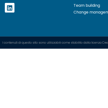
Team building
Change manage
I contenuti di questo sito sono utilizzabili come stabilito dalla licenza 