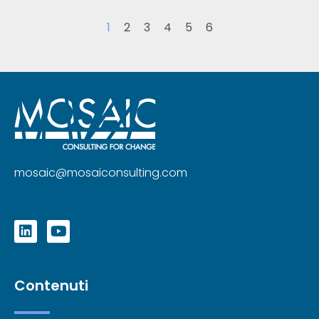
1
2
3
4
5
6
mosaic@mosaiconsulting.com
Contenuti