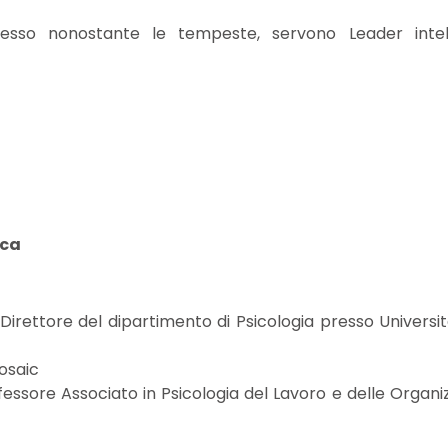
sso nonostante le tempeste, servono Leader intell
rca
irettore del dipartimento di Psicologia presso Università
Mosaic
fessore Associato in Psicologia del Lavoro e delle Organi