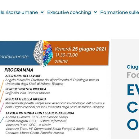
elle risorse umane
Executive coaching
Formazione sulle s
Giug
Fo
E
C
O