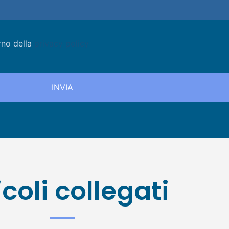
rno della
privacy policy
icoli collegati