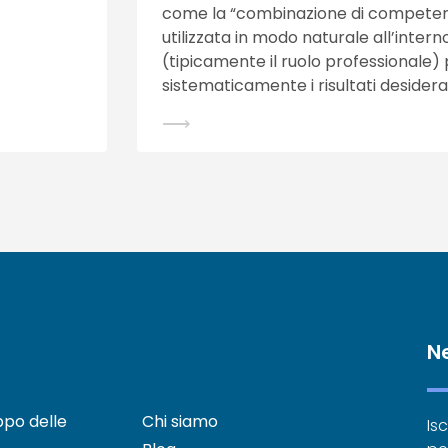
come la “combinazione di competenze
utilizzata in modo naturale all’inter
(tipicamente il ruolo professionale)
sistematicamente i risultati desiderat
⟶
N
uppo delle
Chi siamo
Isc