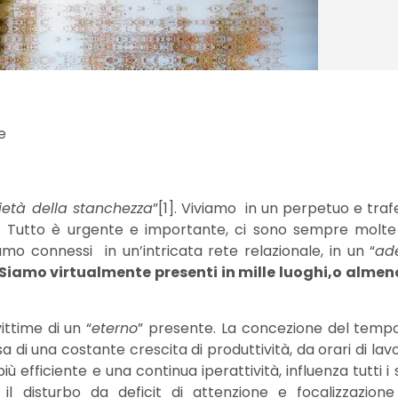
e
ietà della stanchezza
”[1]. Viviamo in un perpetuo e tra
]. Tutto è urgente e importante, ci sono sempre molte
mo connessi in un’intricata rete relazionale, in un “
ad
Siamo virtualmente presenti in mille luoghi,o alme
ttime di un “
eterno
” presente. La concezione del tempo
esa di una costante crescita di produttività, da orari di l
iù efficiente e una continua iperattività, influenza tutti i 
l disturbo da deficit di attenzione e focalizzazion