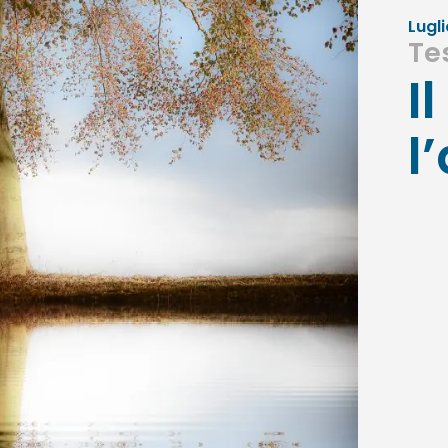
Lugli
Te
I
l