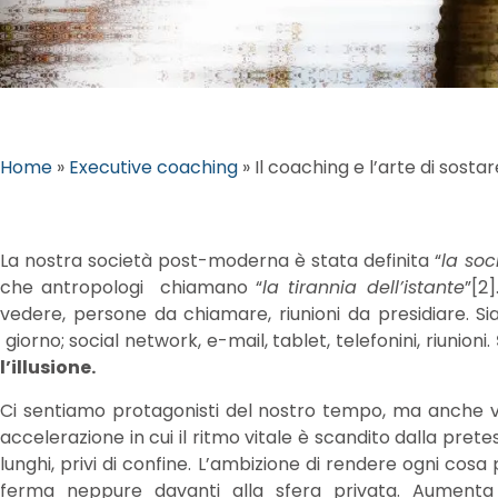
Home
»
Executive coaching
»
Il coaching e l’arte di sostar
La nostra società post-moderna è stata definita “
la soc
che antropologi chiamano “
la tirannia dell’istante
”[2
vedere, persone da chiamare, riunioni da presidiare. Sia
giorno; social network, e-mail, tablet, telefonini, riunioni.
l’illusione.
Ci sentiamo protagonisti del nostro tempo, ma anche vi
accelerazione in cui il ritmo vitale è scandito dalla pret
lunghi, privi di confine. L’ambizione di rendere ogni cosa p
ferma neppure davanti alla sfera privata. Aumenta i