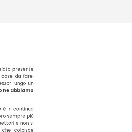
felato presente
 cose da fare,
esso
” lungo un
no ne abbiamo
 è in continua
avoro sempre più
settori e non si
e che colpisce