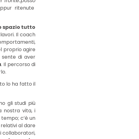
 fronte..posso
eppur ritenute
 spazio tutto
avori. Il coach
 comportamenti,
el proprio agire
 sente di aver
a
. Il percorso di
lo.
sto lo ha fatto il
o gli studi più
 nostra vita, i
l tempo; c’è un
elativi al dare
i collaboratori,