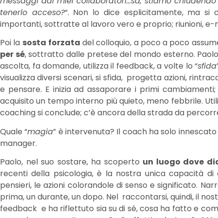
messaggi dai miei collaboratori…sa, stiamo chiudendo 
tenerlo acceso?
“. Non lo dice esplicitamente, ma si
importanti, sottratte al lavoro vero e proprio; riunioni, e-
Poi la
sosta
forzata
del colloquio, a poco a poco assume
per sé
, sottratto dalle pretese del mondo esterno. Paolo
ascolta, fa domande, utilizza il feedback, a volte lo “
sfida
visualizza diversi scenari, si sfida, progetta azioni, rintr
e pensare. E inizia ad assaporare i primi cambiamenti; 
acquisito un tempo interno più quieto, meno febbrile. Utili
coaching si conclude; c’è ancora della strada da percorrer
Quale “
magia
” è intervenuta? Il coach ha solo innescat
manager.
Paolo, nel suo sostare, ha scoperto
un luogo dove dia
recenti della psicologia, è la nostra unica capacità di 
pensieri, le azioni colorandole di senso e significato. Na
prima, un durante, un dopo. Nel raccontarsi, quindi, il 
feedback e ha riflettuto sia su di sé, cosa ha fatto e come