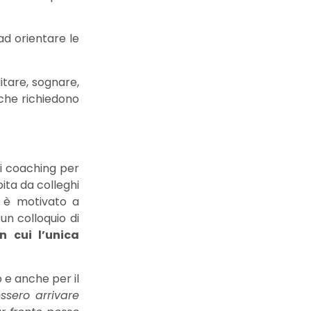
ad orientare le
itare, sognare,
 che richiedono
di coaching per
ta da colleghi
; è motivato a
un colloquio di
in cui l’unica
o e anche per il
ssero arrivare