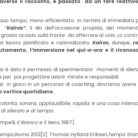
averso il racconto, è passato da un fare reattiv
suo tempo, meno efficientista in termini di immediata pr
o “
Kairos”
, il dio dell’occasione propizia, del momen
grosso ricciolo sulla fronte da afferrare al volo. Lo co
el lavoro pianificato e razionalizzato.
Kairos
, dunque,
r
utamento, l’immersione nel
qui-e-ora
e il riconos
 è dato il permesso di sperimentare momenti di silenzio
ni per poi progettare azioni mirate e responsabili.
si in gioco in un percorso di coaching, dovranno avere
co vortice quotidiano.
olorita, sonora, applaudibile, rapida:
è una cosa intensa
 di silenzio e di tempo.
mpelli,
Il Bianco e il Nero
, 1987)
tempo,Roma 2012[2] Thomas Hylland Eriksen,
Tempo tiran