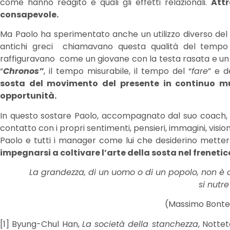
come hanno reagito e quali gli effetti relazionali.
Attr
consapevole.
Ma Paolo ha sperimentato anche un utilizzo diverso del 
antichi greci chiamavano questa qualità del temp
raffiguravano come un giovane con la testa rasata e un 
“
Chronos”
, il tempo misurabile, il tempo del “
fare
” e d
sosta del movimento del presente in continuo m
opportunità.
In questo sostare Paolo, accompagnato dal suo coach, si
contatto con i propri sentimenti, pensieri, immagini, visio
Paolo e tutti i manager come lui che desiderino metter
impegnarsi a coltivare l’arte della sosta nel freneti
La grandezza, di un uomo o di un popolo, non è c
si nutre
(Massimo Bonte
[1] Byung-Chul Han,
La società della stanchezza
, Notte