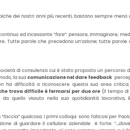
ipiche dei nostri anni più recenti, bastano sempre meno 
 continuo ed incessante “
fare
”: pensare, immaginare, med
rare. Tutte parole che precedono un’azione; tutte parole
 società di consulenza cui è stato proposto un percorso 
modo, la sua
comunicazione nel dare feedback
percepi
on ha difficoltà a riconoscere questa sua area critica
che trova difficile è fermarsi per due ore
(il tempo di 
so
da quello vissuto nella sua quotidianità lavorativa,
 “
faccia
” qualcosa. I primi colloqui sono faticosi per Paol
azione di guardare il cellulare aziendale è forte: “
…dove