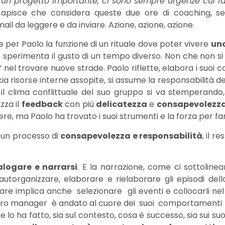
un progetto importante, ci sono sempre urgenze cui far
 capisce che considera queste due ore di coaching, s
mail da leggere e da inviare. Azione, azione, azione.
 per Paolo la funzione di un rituale dove poter vivere
uno
 sperimenta il gusto di un tempo diverso. Non che non si l
” nel trovare nuove strade. Paolo riflette, elabora i suoi
accia risorse interne assopite, si assume la responsabilità d
il clima conflittuale del suo gruppo si va stemperando,
zza il
feedback
con più
delicatezza
e
consapevolezz
e, ma Paolo ha trovato i suoi strumenti e la forza per far
o un processo di
consapevolezza e responsabilità
, il re
logare e narrarsi
. E la narrazione, come ci sottolinean
autorganizzare, elaborare e rielaborare gli episodi della
rrare implica anche selezionare gli eventi e collocarli ne
nostro manager è andato al cuore dei suoi comportamenti r
 lo ha fatto, sia sul contesto, cosa è successo, sia sui suo