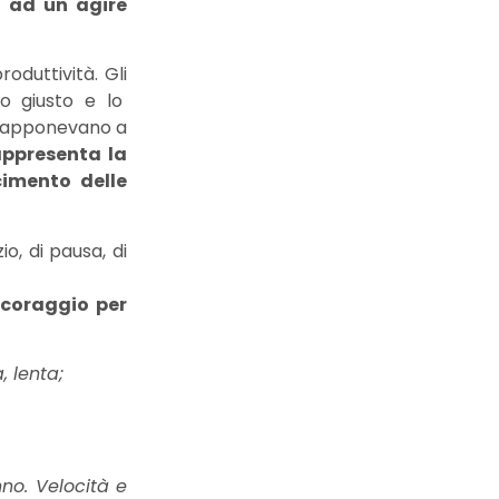
o ad un agire
oduttività. Gli
to giusto e lo
ntrapponevano a
appresenta la
cimento delle
, di pausa, di
coraggio
per
, lenta;
no. Velocità e