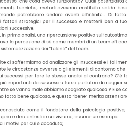
uccesso: che cosa aveva funzionato? Quali potenzialità 
umenti, tecniche, metodi avevano costituito solida base
omande potrebbero andare avanti all’infinito… Di fatt
i fattori strategici per il successo e metterli ben a fu
ioni successive.
a, in prima analisi, una ripercussione positiva sull’autosti
ava la percezione di sé come membri di un team efficace
sistematizzazione dei “talenti” del team.
 ci soffermiamo ad analizzare gli insuccessi e i fallimen
ate le circostanze avverse o gli elementi di contorno che
i successi per fare le stesse analisi al contrario? C’è 
più importanti dei successi o forse portatori di maggior si
re se vanno male abbiamo sbagliato qualcosa ? E se cos
o fatto bene qualcosa, e questo “bene” merita attenzion
onosciuto come il fondatore della psicologia positiva,
prio e dei contesti in cui viviamo; eccone un esempio:
i motivi per cui è accaduta;