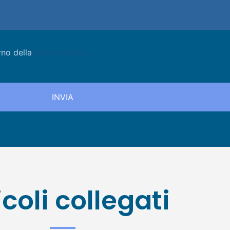
rno della
privacy policy
icoli collegati