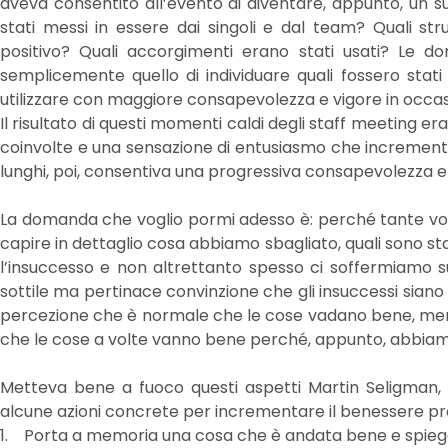
aveva consentito all’evento di diventare, appunto, un s
stati messi in essere dai singoli e dal team? Quali str
positivo? Quali accorgimenti erano stati usati? Le d
semplicemente quello di individuare quali fossero stati 
utilizzare con maggiore consapevolezza e vigore in occas
Il risultato di questi momenti caldi degli staff meeting er
coinvolte e una sensazione di entusiasmo che increment
lunghi, poi, consentiva una progressiva consapevolezza e 
La domanda che voglio pormi adesso è: perché tante volte
capire in dettaglio cosa abbiamo sbagliato, quali sono st
l’insuccesso e non altrettanto spesso ci soffermiamo su
sottile ma pertinace convinzione che gli insuccessi siano 
percezione che è normale che le cose vadano bene, ment
che le cose a volte vanno bene perché, appunto, abbiam
Metteva bene a fuoco questi aspetti Martin Seligman, c
alcune azioni concrete per incrementare il benessere pro
1. Porta a memoria una cosa che è andata bene e spiega 