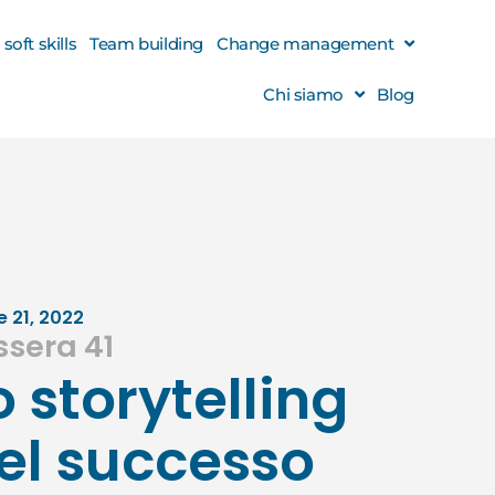
oft skills
Team building
Change management
Chi siamo
Blog
e 21, 2022
ssera 41
o storytelling
el successo