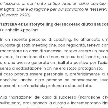
riflessione, al confronto critico. Anzi, un sano cambi
insights. Che è la ragione per cui scriviamo le “tessere”.
(12 marzo 2020)
TESSERA 41: Lo storytelling del successo aiuta il succ
Di Isabella Appolloni
In un recente percorso di coaching, ho affiancato un’
durante gli staff meeting che, con regolarità, teneva con
raccontare un caso di successo. Poteva essere un buon ri
evento, la coesione di un team nato su basi incerte, o 
era che avesse generato un risultato positivo per l’azi
senso di soddisfazione in chi ne era stato protagonista.
Il caso poteva essere personale o, preferibilmente, di
condiviso, anche altre persone ne conoscevano l’evolu
consentire un’analisi più profonda e sfaccettata.
Alla “narrazione” del caso di successo (narrazione c
sull’evento, prolungando la durata e incrementando l’int