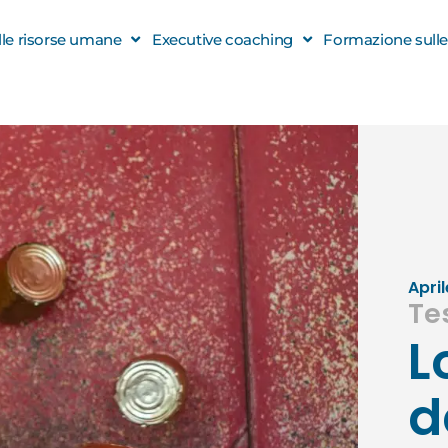
elle risorse umane
Executive coaching
Formazione sulle s
April
Te
L
d