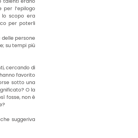
o talenti erano
 per l’epilogo
o lo scopo era
oco per poterli
ma delle persone
; su tempi più
ti, cercando di
 hanno favorito
forse sotto una
gnificato? O la
ì fosse, non è
e?
 che suggeriva