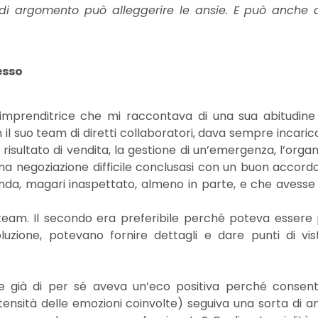
o di argomento può alleggerire le ansie. E può anche d
esso
imprenditrice che mi raccontava di una sua abitudine 
 il suo team di diretti collaboratori, dava sempre incaric
sultato di vendita, la gestione di un’emergenza, l’organ
una negoziazione difficile conclusasi con un buon accord
enda, magari inaspettato, almeno in parte, e che avesse
 team. Il secondo era preferibile perché poteva essere 
zione, potevano fornire dettagli e dare punti di vist
he già di per sé aveva un’eco positiva perché consent
ensità delle emozioni coinvolte) seguiva una sorta di ana